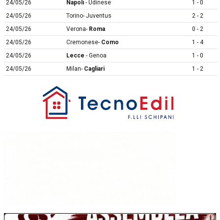
24/05/26
Napoli
- Udinese
1 - 0
24/05/26
Torino- Juventus
2 - 2
24/05/26
Verona-
Roma
0 - 2
24/05/26
Cremonese-
Como
1 - 4
24/05/26
Lecce
- Genoa
1 - 0
24/05/26
Milan-
Cagliari
1 - 2