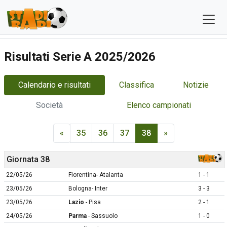
Risultati Serie A 2025/2026
Calendario e risultati
Classifica
Notizie
Società
Elenco campionati
«
35
36
37
38
»
Giornata 38
22/05/26
Fiorentina- Atalanta
1 - 1
23/05/26
Bologna- Inter
3 - 3
23/05/26
Lazio
- Pisa
2 - 1
24/05/26
Parma
- Sassuolo
1 - 0