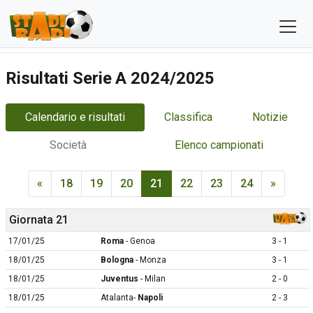
Risultati Serie A 2024/2025
Calendario e risultati
Classifica
Notizie
Società
Elenco campionati
«
18
19
20
21
22
23
24
»
Giornata 21
17/01/25
Roma
- Genoa
3 - 1
18/01/25
Bologna
- Monza
3 - 1
18/01/25
Juventus
- Milan
2 - 0
18/01/25
Atalanta-
Napoli
2 - 3