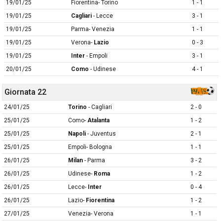
19/01/25
Fiorentina- Torino
1 - 1
19/01/25
Cagliari
- Lecce
3 - 1
19/01/25
Parma- Venezia
1 - 1
19/01/25
Verona-
Lazio
0 - 3
19/01/25
Inter
- Empoli
3 - 1
20/01/25
Como
- Udinese
4 - 1
Giornata 22
24/01/25
Torino
- Cagliari
2 - 0
25/01/25
Como-
Atalanta
1 - 2
25/01/25
Napoli
- Juventus
2 - 1
25/01/25
Empoli- Bologna
1 - 1
26/01/25
Milan
- Parma
3 - 2
26/01/25
Udinese-
Roma
1 - 2
26/01/25
Lecce-
Inter
0 - 4
26/01/25
Lazio-
Fiorentina
1 - 2
27/01/25
Venezia- Verona
1 - 1