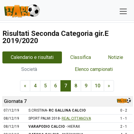
Risultati Seconda Categoria gir.E
2019/2020
Calendario e risultati
Classifica
Notizie
Società
Elenco campionati
«
4
5
6
7
8
9
10
»
Giornata 7
07/12/19
S.CRISTINA-
RC GALLINA CALCIO
0 - 2
08/12/19
SPORT PALMI 2018-
REAL CITTANOVA
1 - 1
08/12/19
VARAPODIO CALCIO
- HIERAX
2 - 1