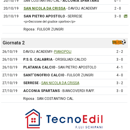
20/10/19
SAN COSTANTINO CAL.-
ACCONIA SPARTANS
0 - 1
20/10/19
SAN NICOLA DA CRISSA
- DAVOLI ACADEMY
2 - 0
20/10/19
SAN PIETRO APOSTOLO
- SERRESE
3 - 0
<p>Decisione del giudice sportivo</p>
Riposa : FULGOR ZUNGRI
Giornata 2
26/10/19
DAVOLI ACADEMY-
PIANOPOLI
2 - 2
26/10/19
P.S.G. CALABRIA
- ORSIGLIADI CALCIO
3 - 0
26/10/19
PLATANIA CALCIO
- SAN PIETRO APOSTOLO
4 - 1
27/10/19
SANT'ONOFRIO CALCIO
- FULGOR ZUNGRI
4 - 0
27/10/19
SERRESE
-
SAN NICOLA DA CRISSA
3 - 2
27/10/19
ACCONIA SPARTANS
- BIANCOVERDI RAFF.
3 - 0
Riposa : SAN COSTANTINO CAL.