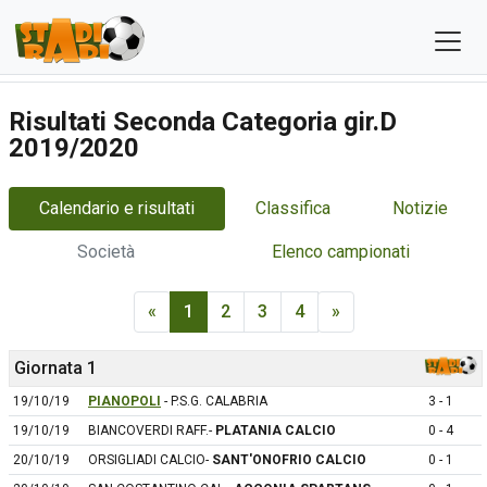
Risultati Seconda Categoria gir.D
2019/2020
Calendario e risultati
Classifica
Notizie
Società
Elenco campionati
«
1
2
3
4
»
Giornata 1
19/10/19
PIANOPOLI
- P.S.G. CALABRIA
3 - 1
19/10/19
BIANCOVERDI RAFF.-
PLATANIA CALCIO
0 - 4
20/10/19
ORSIGLIADI CALCIO-
SANT'ONOFRIO CALCIO
0 - 1