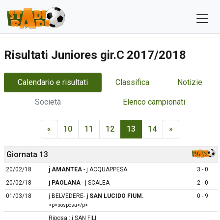
Risultati Juniores gir.C 2017/2018
Calendario e risultati
Classifica
Notizie
Società
Elenco campionati
«
10
11
12
13
14
»
Giornata 13
20/02/18
j AMANTEA
- j ACQUAPPESA
3 - 0
20/02/18
j PAOLANA
- j SCALEA
2 - 0
01/03/18
j BELVEDERE-
j SAN LUCIDO FIUM.
0 - 9
<p>sospesa</p>
Riposa : j SAN FILI