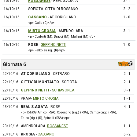
15/10/16
ROSSANESE
- REAL S.AGATA
2 - 1
16/10/16
SOFIOTA- CITTA' DI ROSSANO
2 - 2
16/10/16
CASSANO
- AT CORIGLIANO
1 - 0
<p> Gallo (C)</p>
16/10/16
MIRTO CROSIA
- AMENDOLARA
3 - 1
<p> Conforti (M), Bracci (M), Malieni (M)</p>
16/10/16
ROSE
-
GEPPINO NETTI
1 - 0
<p> Falbo su rig. (R)</p>
Giornata 6
22/10/16
AT CORIGLIANO
- CETRARO
2 - 1
22/10/16
CITTA' DI MONTALTO
- SOFIOTA
2 - 1
22/10/16
GEPPINO NETTI
-
SCHIAVONEA
3 - 1
22/10/16
PRAIA-
MIRTO CROSIA
1 - 1
23/10/16
REAL S.AGATA
- ROSE
4 - 1
<p> D&#39 Amico (RSA), Cosentino (rig.) (RSA), Campolongo (RSA),
Falbo (rig.) (R), Spinelli (RSA)</p>
23/10/16
AMENDOLARA-
ROSSANESE
1 - 1
23/10/16
KROSIA
-
CASSANO
5 - 2