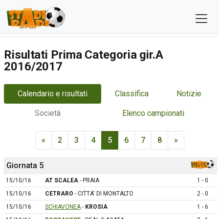
Risultati Prima Categoria gir.A
2016/2017
Calendario e risultati
Classifica
Notizie
Società
Elenco campionati
«
2
3
4
5
6
7
8
»
Giornata 5
15/10/16
AT SCALEA
- PRAIA
1 - 0
15/10/16
CETRARO
- CITTA' DI MONTALTO
2 - 0
15/10/16
SCHIAVONEA
-
KROSIA
1 - 6