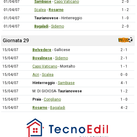
01/04/07
Sambiase
-
Capo Vaticano
2 - 0
01/04/07
Scalea
-
Rosarno
1 - 2
01/04/07
Taurianovese
- Hinterreggio
1 - 0
01/04/07
Bagaladi
-
Siderno
2 - 0
Giornata 29
15/04/07
Belvedere
- Gallicese
2 - 1
15/04/07
Bovalinese
-
Siderno
2 - 1
15/04/07
Capo Vaticano
- Montalto
1 - 1
15/04/07
Acri
-
Scalea
0 - 0
15/04/07
Hinterreggio
-
Sambiase
4 - 1
15/04/07
M. DI GIOIOSA-
Taurianovese
1 - 2
15/04/07
Praia
-
Corigliano
1 - 0
15/04/07
Rosarno
-
Bagaladi
4 - 2