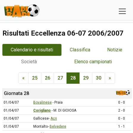
Risultati Eccellenza 06-07 2006/2007
Calendario e risultati
Classifica
Notizie
Società
Elenco campionati
«
25
26
27
28
29
30
»
Giornata 28
01/04/07
Bovalinese
- Praia
0 - 0
01/04/07
Corigliano
- M. DI GIOIOSA
2 - 0
01/04/07
Gallicese-
Acri
0 - 0
01/04/07
Montalto-
Belvedere
1 - 1