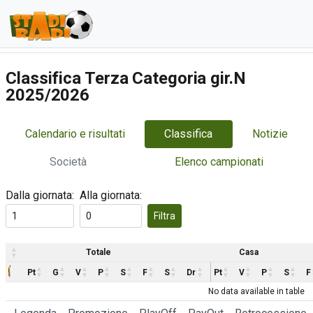
Classifica Terza Categoria gir.N
2025/2026
Calendario e risultati
Classifica
Notizie
Società
Elenco campionati
Dalla giornata:
Alla giornata:
Filtra
Totale
Casa
Pt
G
V
P
S
F
S
Dr
Pt
V
P
S
F
No data available in table