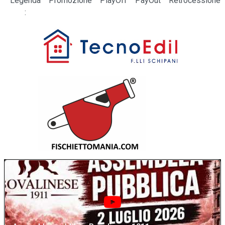
Legenda
Promozione
PlayOff
PayOut
Retrocessione
: