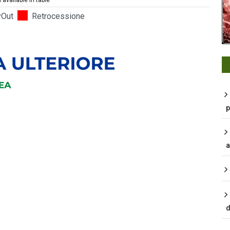
 available in table
yOut
Retrocessione
p
a
d