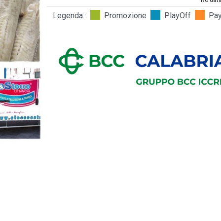
No data
Legenda :
Promozione
PlayOff
Pa