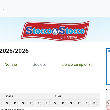
e
H 2025/2026
Notizie
Società
Elenco campionati
Casa
Fuori
t
V
P
S
F
S
Pt
V
P
S
F
S
P