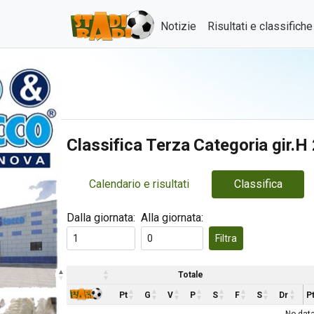
Notizie
Risultati e classifich
Classifica Terza Categoria gir.
Calendario e risultati
Classifica
Dalla giornata:
Alla giornata:
Filtra
Totale
Pt
G
V
P
S
F
S
Dr
P