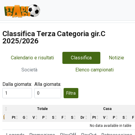
Classifica Terza Categoria gir.C
2025/2026
Calendario e risultati
Classifica
Notizie
Società
Elenco campionati
Dalla giornata:
Alla giornata:
Filtra
Totale
Casa
Pt
G
V
P
S
F
S
Dr
Pt
V
P
S
F
No data available in table