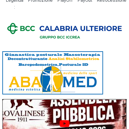
Legenda
Promozione
PlayOff
PayOut
Retrocessione
: