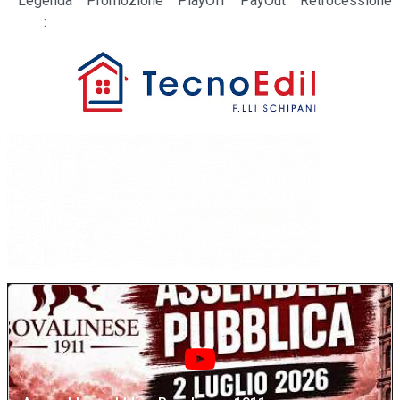
Legenda
Promozione
PlayOff
PayOut
Retrocessione
: