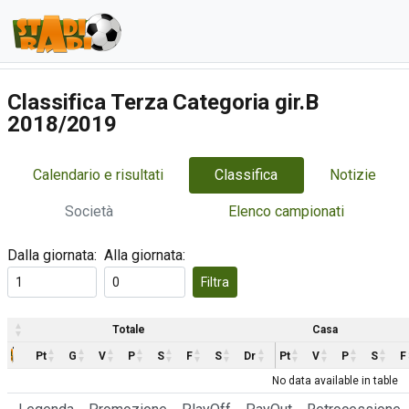
Classifica Terza Categoria gir.B
2018/2019
Calendario e risultati
Classifica
Notizie
Società
Elenco campionati
Dalla giornata:
Alla giornata:
Filtra
Totale
Casa
Pt
G
V
P
S
F
S
Dr
Pt
V
P
S
F
No data available in table