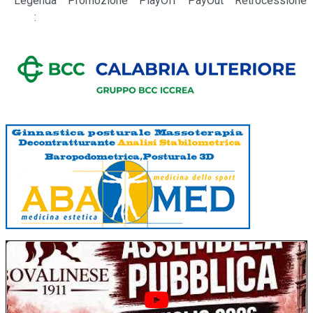
Legenda
Promozione
PlayOff
PayOut
Retrocessione
: