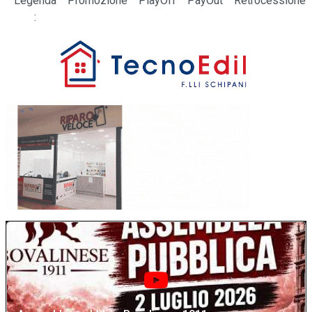
Legenda
Promozione
PlayOff
PayOut
Retrocessione
: