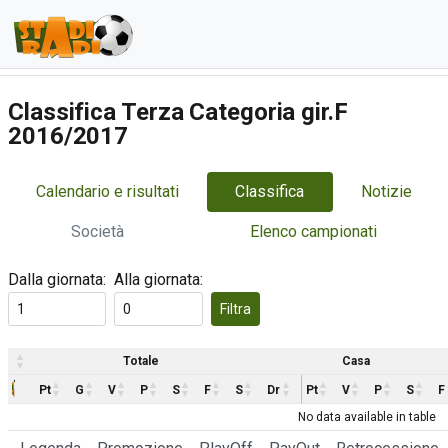
Classifica Terza Categoria gir.F
2016/2017
Calendario e risultati
Classifica
Notizie
Società
Elenco campionati
Dalla giornata:
Alla giornata:
Filtra
Totale
Casa
Pt
G
V
P
S
F
S
Dr
Pt
V
P
S
F
No data available in table