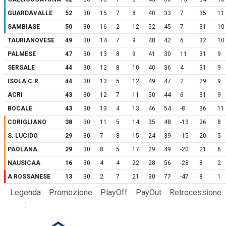
GUARDAVALLE
52
30
15
7
8
40
33
7
35
11
SAMBIASE
50
30
16
2
12
52
45
7
31
10
TAURIANOVESE
49
30
14
7
9
48
42
6
32
10
PALMESE
47
30
13
8
9
41
30
11
31
9
SERSALE
44
30
12
8
10
40
36
4
31
9
ISOLA C.R.
44
30
13
5
12
49
47
2
29
9
ACRI
43
30
12
7
11
50
44
6
31
9
BOCALE
43
30
13
4
13
46
54
-8
36
11
CORIGLIANO
38
30
11
5
14
35
48
-13
26
8
S. LUCIDO
29
30
7
8
15
24
39
-15
20
5
PAOLANA
29
30
8
5
17
29
49
-20
21
6
NAUSICAA
16
30
4
4
22
28
56
-28
8
2
A ROSSANESE
13
30
2
7
21
30
77
-47
8
1
Legenda
Promozione
PlayOff
PayOut
Retrocessione
: