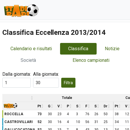
Classifica Eccellenza 2013/2014
Calendario e risultati
Classifica
Notizie
Società
Elenco campionati
Dalla giornata:
Alla giornata:
Filtra
Totale
Ca
Pt
G
V
P
S
F
S
Dr
Pt
V
ROCCELLA
73
30
23
4
3
76
26
50
38
12
CASTROVILLARI
52
30
16
4
10
56
31
25
34
11
GALLICOCATONA
52
30
15
7
8
43
30
13
34
10