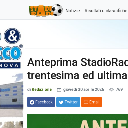
Notizie
Risultati e classifich
Anteprima StadioRadi
trentesima ed ultim
di
Redazione
giovedì 30 aprile 2026
769
Facebook
Twitter
Email