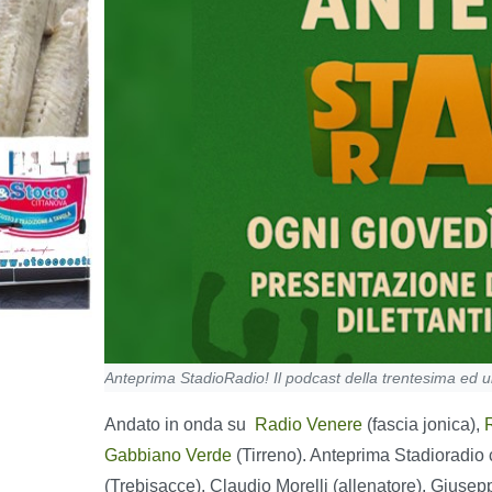
Anteprima StadioRadio! Il podcast della trentesima ed 
Andato in onda su
Radio Venere
(fascia jonica),
Gabbiano Verde
(Tirreno). Anteprima Stadioradio
(Trebisacce), Claudio Morelli (allenatore), Giuse