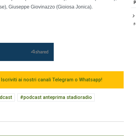
p
se), Giuseppe Giovinazzo (Gioiosa Jonica).
r
 Iscriviti ai nostri canali Telegram o Whatsapp!
dcast
podcast anteprima stadioradio