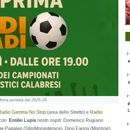
a
s
ultima puntata del 2025-26
p
Radio Gamma No Stop
(area dello Stretto) e
Radio
 con
Emilio Lupis
nostri ospiti: Domenico Rugiano
ppe Papaleo (StiloMonasterace), Dino Farina (Morrone),