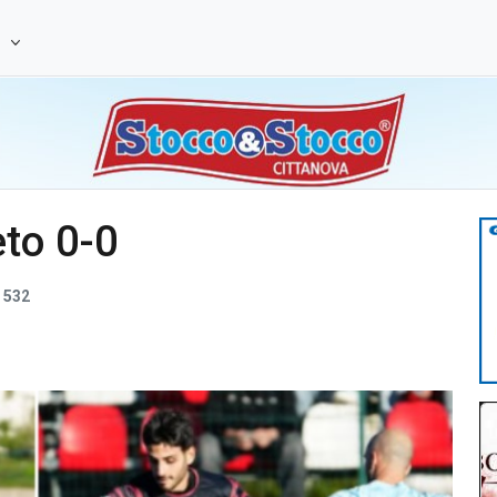
e
to 0-0
532