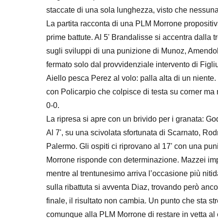
staccate di una sola lunghezza, visto che nessuna 
La partita racconta di una PLM Morrone propositi
prime battute. Al 5' Brandalisse si accentra dalla 
sugli sviluppi di una punizione di Munoz, Amendola
fermato solo dal provvidenziale intervento di Figliu
Aiello pesca Perez al volo: palla alta di un niente.
con Policarpio che colpisce di testa su corner ma 
0-0.
La ripresa si apre con un brivido per i granata: God
Al 7', su una scivolata sfortunata di Scarnato, Rod
Palermo. Gli ospiti ci riprovano al 17' con una pu
Morrone risponde con determinazione. Mazzei impe
mentre al trentunesimo arriva l’occasione più nitida
sulla ribattuta si avventa Diaz, trovando però ancor
finale, il risultato non cambia. Un punto che sta s
comunque alla PLM Morrone di restare in vetta al c