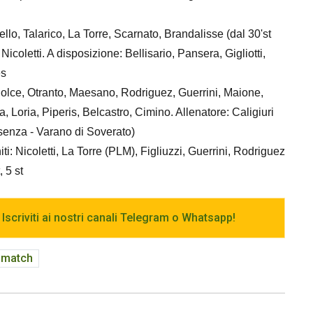
 Aiello, Talarico, La Torre, Scarnato, Brandalisse (dal 30'st
coletti. A disposizione: Bellisario, Pansera, Gigliotti,
es
opez, Dolce, Otranto, Maesano, Rodriguez, Guerrini, Maione,
, Loria, Piperis, Belcastro, Cimino. Allenatore: Caligiuri
Cosenza - Varano di Soverato)
niti: Nicoletti, La Torre (PLM), Figliuzzi, Guerrini, Rodriguez
 5 st
 Iscriviti ai nostri canali Telegram o Whatsapp!
 match