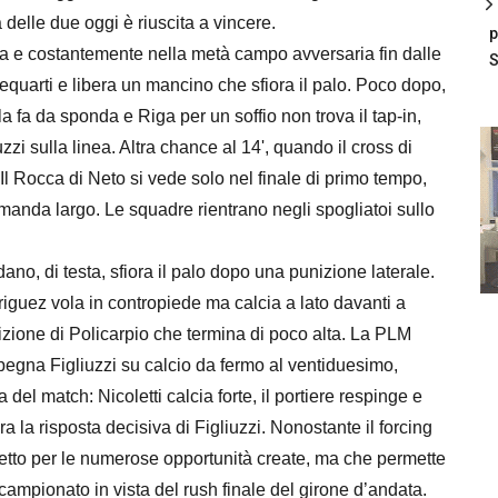
delle due oggi è riuscita a vincere.
p
va e costantemente nella metà campo avversaria fin dalle
S
trequarti e libera un mancino che sfiora il palo. Poco dopo,
 fa da sponda e Riga per un soffio non trova il tap-in,
zzi sulla linea. Altra chance al 14', quando il cross di
 Il Rocca di Neto si vede solo nel finale di primo tempo,
manda largo. Le squadre rientrano negli spogliatoi sullo
ano, di testa, sfiora il palo dopo una punizione laterale.
riguez vola in contropiede ma calcia a lato davanti a
nizione di Policarpio che termina di poco alta. La PLM
gna Figliuzzi su calcio da fermo al ventiduesimo,
 del match: Nicoletti calcia forte, il portiere respinge e
a la risposta decisiva di Figliuzzi. Nonostante il forcing
tretto per le numerose opportunità create, ma che permette
ampionato in vista del rush finale del girone d’andata.