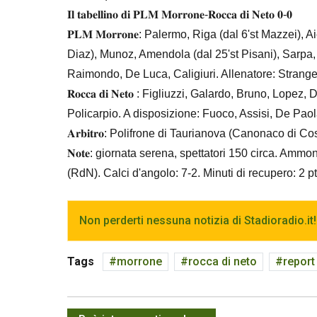
𝐈𝐥 𝐭𝐚𝐛𝐞𝐥𝐥𝐢𝐧𝐨 𝐝𝐢 𝐏𝐋𝐌 𝐌𝐨𝐫𝐫𝐨𝐧𝐞-𝐑𝐨𝐜𝐜𝐚 𝐝𝐢 𝐍𝐞𝐭𝐨 𝟎-𝟎
𝐏𝐋𝐌 𝐌𝐨𝐫𝐫𝐨𝐧𝐞: Palermo, Riga (dal 6'st Mazzei),
Diaz), Munoz, Amendola (dal 25'st Pisani), Sarpa, Ni
Raimondo, De Luca, Caligiuri. Allenatore: Strang
𝐑𝐨𝐜𝐜𝐚 𝐝𝐢 𝐍𝐞𝐭𝐨 : Figliuzzi, Galardo, Bruno, L
Policarpio. A disposizione: Fuoco, Assisi, De Paola
𝐀𝐫𝐛𝐢𝐭𝐫𝐨: Polifrone di Taurianova (Canonaco di 
𝐍𝐨𝐭𝐞: giornata serena, spettatori 150 circa. Ammo
(RdN). Calci d'angolo: 7-2. Minuti di recupero: 2 pt,
Non perderti nessuna notizia di Stadioradio.it!
Tags
morrone
rocca di neto
report