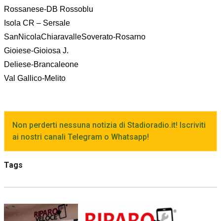
Rossanese-DB Rossoblu
Isola CR – Sersale
SanNicolaChiaravalleSoverato-Rosarno
Gioiese-Gioiosa J.
Deliese-Brancaleone
Val Gallico-Melito
Non perderti nessuna notizia di Stadioradio.it! Iscriviti
ai nostri canali Telegram o Whatsapp!
Tags