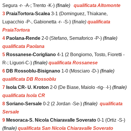
Segura -r- -A-; Trento -K-)
(finale)
qualificata Altomonte
3
PraiaTortora-Scalea
3-1 (Dominguez, Thiakane,
Lupacchio -P-, Gabionetta -r- -S-) (
finale)
qualificata
PraiaTortora
4
Paolana-Rende
2-0 (Stefano, Semaforico -P-)
(finale)
qualificata Paolana
5
Rossanese-Corigliano
4-1 (2 Bongiorno, Tosto, Fioretti -
R-; Liguori-C-)
(finale)
qualificata Rossanese
6
DB Rossoblu-Bisignano
1-0 (Mosciaro -D-)
(finale)
qualificata DB Rossoblu
7
Isola CR- U. Kroton
2-0 (De Biase, Maiolo -rig- -I-)
(finale)
qualificata Isola CR
8
Soriano-Sersale
0-2 (2 Jordan -Se-)
(finale)
qualificata
Sersale
9
Mesoraca-S. Nicola Chiaravalle
Soverato
0-1 (Ortiz -S-)
(finale)
qualificata San Nicola Chiaravalle Soverato