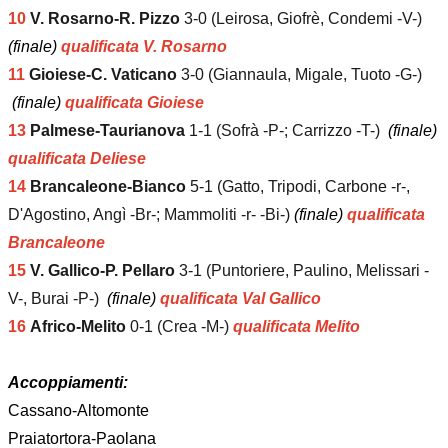
10
V.
Rosarno-R.
Pizzo
3-0 (Leirosa, Giofrè, Condemi -V-)
(finale)
qualificata V. Rosarno
11
Gioiese-C. Vaticano
3-0 (Giannaula, Migale, Tuoto -G-)
(finale)
qualificata Gioiese
13
Palmese-Taurianova
1-1 (Sofrà -P-; Carrizzo -T-)
(finale)
qualificata Deliese
14
Brancaleone-Bianco
5-1 (Gatto, Tripodi, Carbone -r-,
D'Agostino, Angì -Br-; Mammoliti -r- -Bi-)
(finale)
qualificata
Brancaleone
15
V. Gallico-P. Pellaro
3-1 (Puntoriere, Paulino, Melissari -
V-, Burai -P-)
(finale)
qualificata Val Gallico
16
Africo-Melito
0-1 (Crea -M-)
qualificata Melito
Accoppiamenti:
Cassano-Altomonte
Praiatortora-Paolana