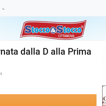
e
rnata dalla D alla Prima
1