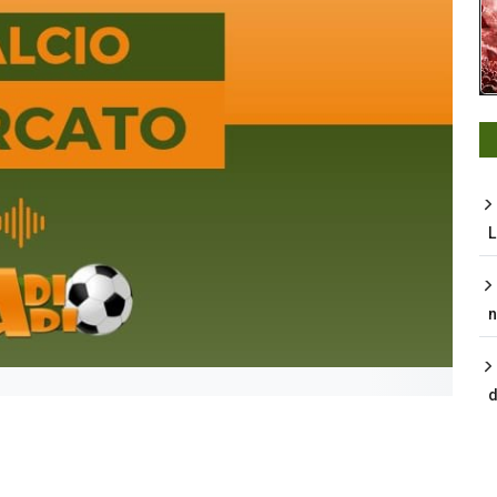
L
n
d