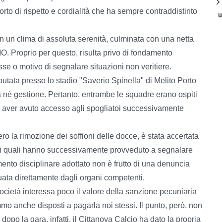
orto di rispetto e cordialità che ha sempre contraddistinto
u
in un clima di assoluta serenità, culminata con una netta
O. Proprio per questo, risulta privo di fondamento
sse o motivo di segnalare situazioni non veritiere.
sputata presso lo stadio "Saverio Spinella" di Melito Porto
a né gestione. Pertanto, entrambe le squadre erano ospiti
ad aver avuto accesso agli spogliatoi successivamente
ro la rimozione dei soffioni delle docce, è stata accertata
o, i quali hanno successivamente provveduto a segnalare
ento disciplinare adottato non è frutto di una denuncia
uata direttamente dagli organi competenti.
ocietà interessa poco il valore della sanzione pecuniaria
emmo anche disposti a pagarla noi stessi. Il punto, però, non
po la gara, infatti, il Cittanova Calcio ha dato la propria