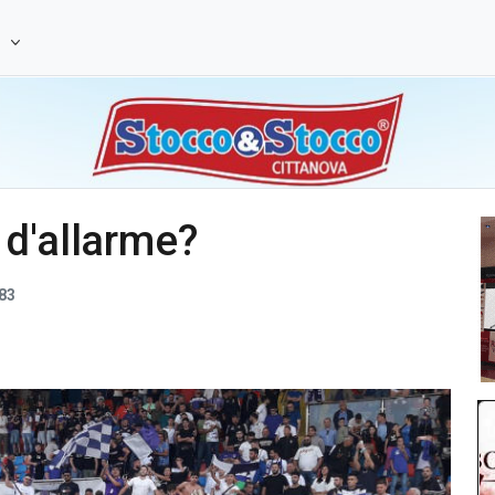
e
 d'allarme?
83