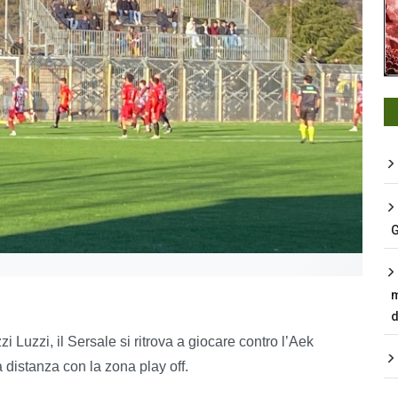
G
m
d
i Luzzi, il Sersale si ritrova a giocare contro l’Aek
a distanza con la zona play off.