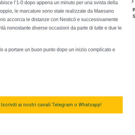
 subisce l’1-0 dopo appena un minuto per una svista della
p
ddoppio, le marcature sono state realizzate da Maesano
S
ttono accorcia le distanze con Nesticó e successivamente
arità nonostante diverse occasioni da parte di tutte e due le
do a portare un buon punto dopo un inizio complicato e
 Iscriviti ai nostri canali Telegram o Whatsapp!