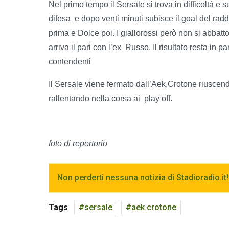
Nel primo tempo il Sersale si trova in difficoltà e
difesa
e dopo venti minuti subisce il goal del ra
prima e Dolce poi. I giallorossi però non si abba
arriva il pari con l’ex
Russo. Il risultato resta in p
contendenti
Il Sersale viene fermato dall’Aek,Crotone riuscen
rallentando nella corsa ai
play off.
foto di repertorio
Non perderti nessuna notizia di Stadioradio.it!
Tags
sersale
aek crotone