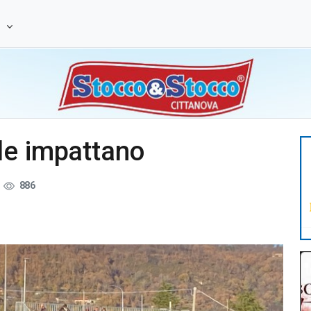
e
le impattano
886