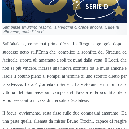
Sambiase all'ultimo respiro, la Reggina ci crede ancora. Cade la
Vibonese, male il Locri
Sull’altalena, come mai prima d’ora. La Reggina gongola dopo il
successo netto sull’Enna che, complice la sconfitta del Siracusa ad
Acireale, riporta gli amaranto a soli tre punti dalla vetta. Il Locri, che
non sa più vincere, incassa una nuova sconfitta tra le mura amiche e
lascia il bottino pieno al Pompei al termine di uno scontro diretto per
la salvezza. La 25ª giornata di Serie D ha visto anche il ritorno alla
vittoria del Sambiase sul campo del Favara e la sconfitta della
Vibonese contro in casa di una solida Scafatese.
Il focus, ovviamente, resta fisso sulle due compagini amaranto. Da
una parte quella allenata da mister Bruno Trocini, capace di reagire