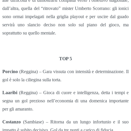
alle difficoltà e di dimostrarsi compatta verso l’obiettivo stagionale;
dall’altra, quella del “ritrovato” mister Umberto Scorrano: gli ionici
sono ormai impelagati nella griglia playout e per uscire dal guado
servirà uno slancio deciso non solo sul piano del gioco, ma
soprattutto su quello mentale.
TOP 5
Porcino
(Reggina) – Gara vissuta con intensità e determinazione. Il
gol è solo la ciliegina sulla torta.
Laaribi
(Reggina) – Gioca di cuore e intelligenza, detta i tempi e
segna un gol prezioso nell’economia di una domenica importante
per gli amaranto.
Costanzo
(Sambiase) – Ritorna da un lungo infortunio e il suo
impatto è subito decisivo. Gol da tre punti a carico di fiducia.