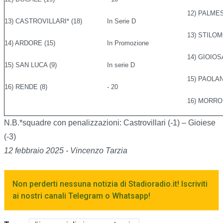
12) PALMES
13) CASTROVILLARI* (18)
In Serie D
13) STILOM
14) ARDORE (15)
In Promozione
14) GIOIOSA
15) SAN LUCA (9)
In serie D
15) PAOLAN
16) RENDE (8)
- 20
16) MORRON
N.B.*squadre con penalizzazioni: Castrovillari (-1) – Gioiese
(-3)
12 febbraio 2025 - Vincenzo Tarzia
Non perderti nessuna notizia di Stadioradio.it! Iscriviti
ai nostri canali Telegram o Whatsapp!