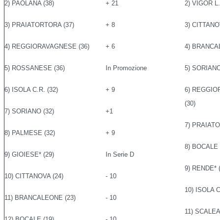
2) PAOLANA (38)
+ 21
2) VIGOR L.
3) PRAIATORTORA (37)
+ 8
3) CITTANO
4) REGGIORAVAGNESE (36)
+ 6
4) BRANCA
5) ROSSANESE (36)
In Promozione
5) SORIANO
6) ISOLA C.R. (32)
+ 9
6) REGGI
(30)
7) SORIANO (32)
+1
7) PRAIATO
8) PALMESE (32)
+ 9
8) BOCALE 
9) GIOIESE* (29)
In Serie D
9) RENDE* (
10) CITTANOVA (24)
- 10
10) ISOLA C
11) BRANCALEONE (23)
- 10
11) SCALEA 
12) BOCALE (19)
- 10