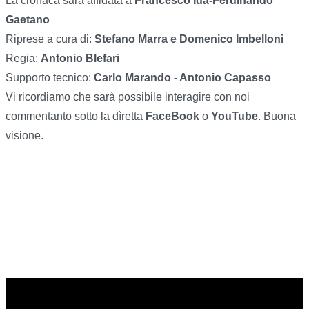
La cronaca sarà affidata a
Francesco Idà-Ferdinando
Gaetano
Riprese a cura di:
Stefano Marra e Domenico Imbelloni
Regia:
Antonio Blefari
Supporto tecnico:
Carlo Marando - Antonio Capasso
Vi ricordiamo che sarà possibile interagire con noi
commentanto sotto la dìretta
FaceBook
o
YouTube
. Buona
visione.