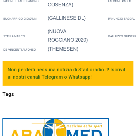
IACONETTI ALESSANDRO
FALCONE PAOLO
COSENZA)
(GALLINESE DL)
BUONARRIGO GIOVANNI
PANUNCIO SAGGAL
(NUOVA
STELLA MARCO
GALLUZZO GIUSEP
ROGGIANO 2020)
(THEMESEN)
DE VINCENTI ALFONSO
Non perderti nessuna notizia di Stadioradio.it! Iscriviti
ai nostri canali Telegram o Whatsapp!
Tags