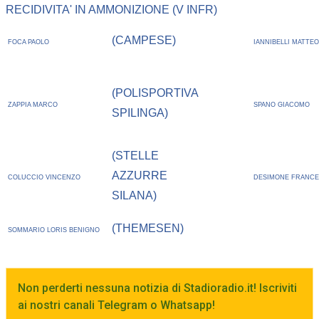
RECIDIVITA' IN AMMONIZIONE (V INFR)
(CAMPESE)
FOCA PAOLO
IANNIBELLI MATTE
(POLISPORTIVA
ZAPPIA MARCO
SPANO GIACOMO
SPILINGA)
(STELLE
AZZURRE
COLUCCIO VINCENZO
DESIMONE FRANC
SILANA)
(THEMESEN)
SOMMARIO LORIS BENIGNO
Non perderti nessuna notizia di Stadioradio.it! Iscriviti
ai nostri canali Telegram o Whatsapp!