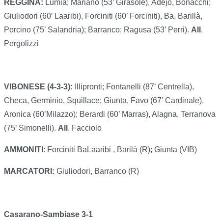
REGGINA:
Lumia; Mariano (53’ Girasole), Adejo, Bonacchi;
Giuliodori (60’ Laaribi), Forciniti (60’ Forciniti), Ba, Barillà,
Porcino (75’ Salandria); Barranco; Ragusa (53’ Perri).
All
.
Pergolizzi
VIBONESE
(4-3-3):
Illipronti; Fontanelli (87’ Centrella),
Checa, Germinio, Squillace; Giunta, Favo (67’ Cardinale),
Aronica (60’Milazzo); Berardi (60’ Marras), Alagna, Terranova
(75’ Simonelli).
All
. Facciolo
AMMONITI
: Forciniti BaLaaribi , Barilà (R); Giunta (VIB)
MARCATORI:
Giuliodori, Barranco (R)
Casarano-Sambiase 3-1