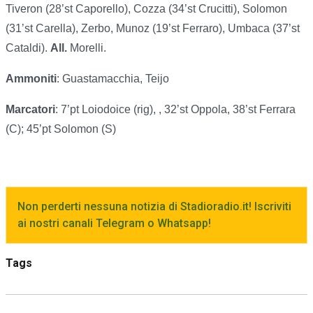
Tiveron (28’st Caporello), Cozza (34’st Crucitti), Solomon
(31’st Carella), Zerbo, Munoz (19’st Ferraro), Umbaca (37’st
Cataldi).
All.
Morelli.
Ammoniti
: Guastamacchia, Teijo
Marcatori
: 7’pt Loiodoice (rig), , 32’st Oppola, 38’st Ferrara
(C); 45’pt Solomon (S)
Non perderti nessuna notizia di Stadioradio.it! Iscriviti
ai nostri canali Telegram o Whatsapp!
Tags