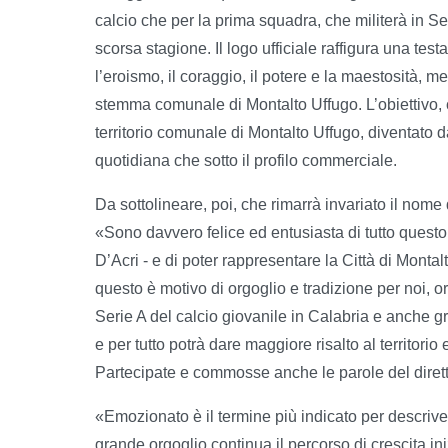
calcio che per la prima squadra, che militerà in 
scorsa stagione. Il logo ufficiale raffigura una tes
l’eroismo, il coraggio, il potere e la maestosità, men
stemma comunale di Montalto Uffugo. L’obiettivo, 
territorio comunale di Montalto Uffugo, diventato d
quotidiana che sotto il profilo commerciale.
Da sottolineare, poi, che rimarrà invariato il nom
«Sono davvero felice ed entusiasta di tutto questo 
D’Acri - e di poter rappresentare la Città di Montalt
questo è motivo di orgoglio e tradizione per noi, o
Serie A del calcio giovanile in Calabria e anche gr
e per tutto potrà dare maggiore risalto al territorio e
Partecipate e commosse anche le parole del diret
«Emozionato è il termine più indicato per descriv
grande orgoglio continua il percorso di crescita in