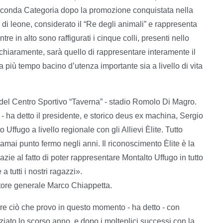
Seconda Categoria dopo la promozione conquistata nella
ta di leone, considerato il “Re degli animali” e rappresenta
tre in alto sono raffigurati i cinque colli, presenti nello
chiaramente, sarà quello di rappresentare interamente il
a più tempo bacino d’utenza importante sia a livello di vita
e del Centro Sportivo “Taverna” - stadio Romolo Di Magro.
- ha detto il presidente, e storico deus ex machina, Sergio
o Uffugo a livello regionale con gli Allievi Èlite. Tutto
ramai punto fermo negli anni. Il riconoscimento Èlite è la
azie al fatto di poter rappresentare Montalto Uffugo in tutto
 a tutti i nostri ragazzi».
tore generale Marco Chiappetta.
ere ciò che provo in questo momento - ha detto - con
iziato lo scorso anno, e dopo i molteplici successi con la