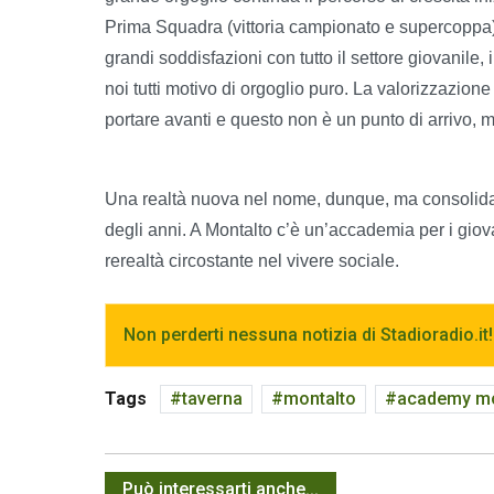
Prima Squadra (vittoria campionato e supercoppa), 
grandi soddisfazioni con tutto il settore giovanil
noi tutti motivo di orgoglio puro. La valorizzazion
portare avanti e questo non è un punto di arrivo, ma
Una realtà nuova nel nome, dunque, ma consolidata
degli anni. A Montalto c’è un’accademia per i giov
rerealtà circostante nel vivere sociale.
Non perderti nessuna notizia di Stadioradio.it!
Tags
taverna
montalto
academy mo
Può interessarti anche...