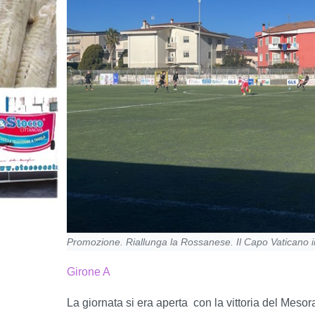
Promozione. Riallunga la Rossanese. Il Capo Vaticano 
Girone A
La giornata si era aperta
con la vittoria del Meso