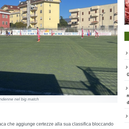
G
m
indenne nel big match
d
raca che aggiunge certezze alla sua classifica bloccando