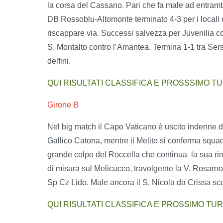
la corsa del Cassano. Pari che fa male ad entramb
DB Rossoblu-Altomonte terminato 4-3 per i local
riscappare via. Successi salvezza per Juvenilia 
S. Montalto contro l’Amantea. Termina 1-1 tra Ser
delfini.
QUI RISULTATI CLASSIFICA E PROSSSIMO T
Girone B
Nel big match il Capo Vaticano è uscito indenne dal
Gallico Catona, mentre il Melito si conferma squad
grande colpo del Roccella che continua
la sua ri
di misura sul Melicucco, travolgente la V. Rosarno
Sp Cz Lido. Male ancora il S. Nicola da Crissa sco
QUI RISULTATI CLASSIFICA E PROSSIMO TU