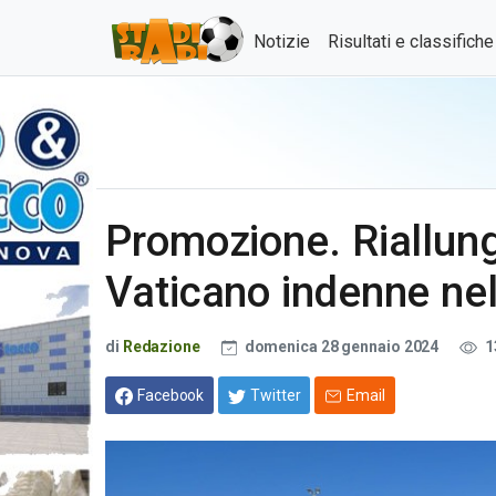
Notizie
Risultati e classifich
Promozione. Riallung
Vaticano indenne ne
di
Redazione
domenica 28 gennaio 2024
1
Facebook
Twitter
Email