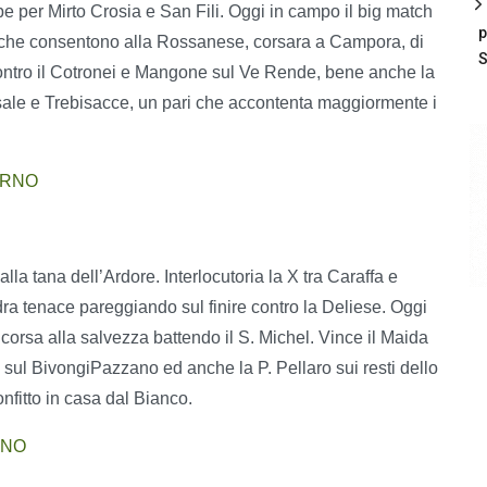
e per Mirto Crosia e San Fili. Oggi in campo il big match
p
i che consentono alla Rossanese, corsara a Campora, di
S
contro il Cotronei e Mangone sul Ve Rende, bene anche la
sale e Trebisacce, un pari che accontenta maggiormente i
URNO
la tana dell’Ardore. Interlocutoria la X tra Caraffa e
ra tenace pareggiando sul finire contro la Deliese. Oggi
ncorsa alla salvezza battendo il S. Michel. Vince il Maida
 sul BivongiPazzano ed anche la P. Pellaro sui resti dello
nfitto in casa dal Bianco.
RNO