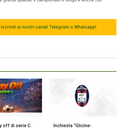
 Iscriviti ai nostri canali Telegram o Whatsapp!
ay off di serie C.
Inchiesta “Glicine-