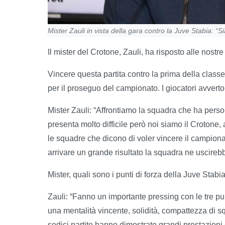
Mister Zauli in vista della gara contro la Juve Stabia: “
Il mister del Crotone, Zauli, ha risposto alle nostr
Vincere questa partita contro la prima della classe
per il proseguo del campionato. I giocatori avvert
Mister Zauli: “Affrontiamo la squadra che ha perso
presenta molto difficile però noi siamo il Crotone
le squadre che dicono di voler vincere il campion
arrivare un grande risultato la squadra ne uscire
Mister, quali sono i punti di forza della Juve Sta
Zauli: “Fanno un importante pressing con le tre p
una mentalità vincente, solidità, compattezza di s
sedici partite hanno dimostrato grandi prestazioni