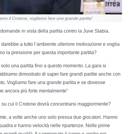
Siamo il Crotone, vogliamo fare una grande partita”
e domande in vista della partita contro la Juve Stabia.
 darebbe a tutto l’ambiente ulteriore motivazione e voglia
ono la pressione per questa importante partita?
 solo una partita fino a questo momento. La gara si
, abbiamo dimostrato di saper fare grandi partite anche con
ato. Vogliamo fare una grande partita e se dovesse
bbe ancora più forte mentalmente”
bia su cui il Crotone dovrà concentrarsi maggiormente?
unte, a volte anche uno solo pressa due giocatori. Hanno
quadra e hanno velocità nelle ripartenze. Nelle prime
 e grandi qualità. Il campionato è lungo e anche noi