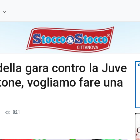
e
 della gara contro la Juve
otone, vogliamo fare una
3
821