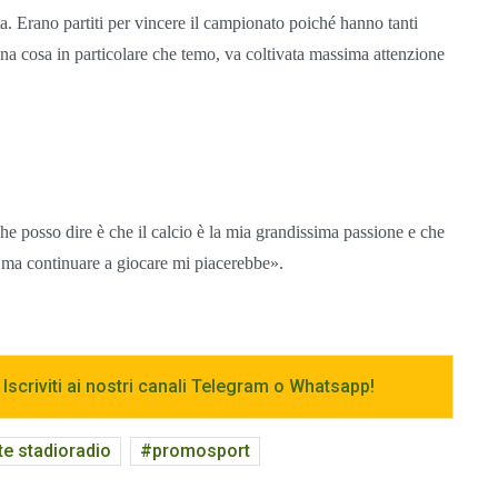
ta. Erano partiti per vincere il campionato poiché hanno tanti
 una cosa in particolare che temo, va coltivata massima attenzione
che posso dire è che il calcio è la mia grandissima passione e che
e ma continuare a giocare mi piacerebbe».
 Iscriviti ai nostri canali Telegram o Whatsapp!
ste stadioradio
promosport