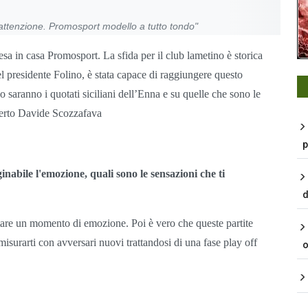
ttenzione. Promosport modello a tutto tondo"
tesa in casa Promosport. La sfida per il club lametino è storica
l presidente Folino, è stata capace di raggiungere questo
o saranno i quotati siciliani dell’Enna e su quelle che sono le
sperto Davide Scozzafava
p
abile l'emozione, quali sono le sensazioni che ti
d
tare un momento di emozione. Poi è vero che queste partite
misurarti con avversari nuovi trattandosi di una fase play off
o