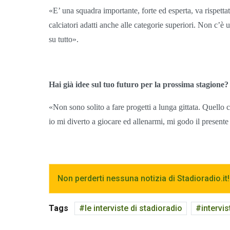
«E’ una squadra importante, forte ed esperta, va rispetta
calciatori adatti anche alle categorie superiori. Non c’è
su tutto».
Hai già idee sul tuo futuro per la prossima stagione?
«Non sono solito a fare progetti a lunga gittata. Quello 
io mi diverto a giocare ed allenarmi, mi godo il present
Non perderti nessuna notizia di Stadioradio.it!
Tags
le interviste di stadioradio
intervi