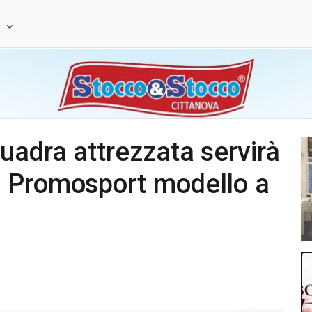
e
adra attrezzata servirà
 Promosport modello a