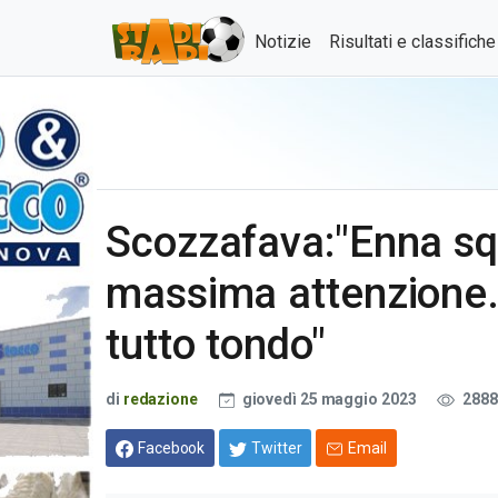
Notizie
Risultati e classifich
Scozzafava:"Enna squ
massima attenzione.
tutto tondo"
di
redazione
giovedì 25 maggio 2023
2888
Facebook
Twitter
Email