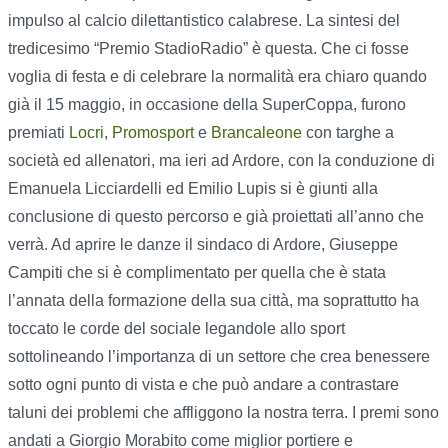
impulso al calcio dilettantistico calabrese. La sintesi del
tredicesimo “Premio StadioRadio” è questa. Che ci fosse
voglia di festa e di celebrare la normalità era chiaro quando
già il 15 maggio, in occasione della SuperCoppa, furono
premiati
Locri
,
Promosport
e
Brancaleone
con targhe a
società ed allenatori, ma ieri ad Ardore, con la conduzione di
Emanuela Licciardelli ed Emilio Lupis si è giunti alla
conclusione di questo percorso e già proiettati all’anno che
verrà. Ad aprire le danze il sindaco di Ardore, Giuseppe
Campiti che si è complimentato per quella che è stata
l’annata della formazione della sua città, ma soprattutto ha
toccato le corde del sociale legandole allo sport
sottolineando l’importanza di un settore che crea benessere
sotto ogni punto di vista e che può andare a contrastare
taluni dei problemi che affliggono la nostra terra. I premi sono
andati a Giorgio Morabito come miglior portiere e