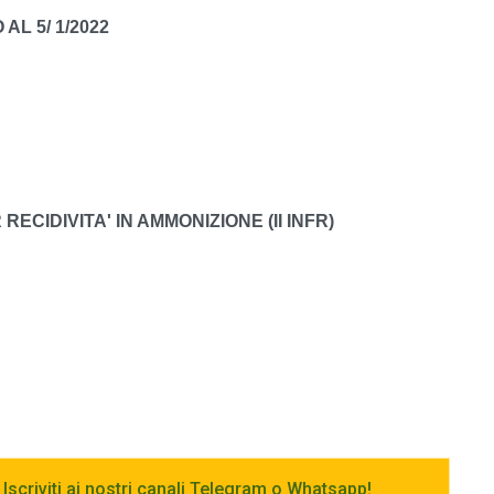
AL 5/ 1/2022
ECIDIVITA' IN AMMONIZIONE (II INFR)
 Iscriviti ai nostri canali Telegram o Whatsapp!