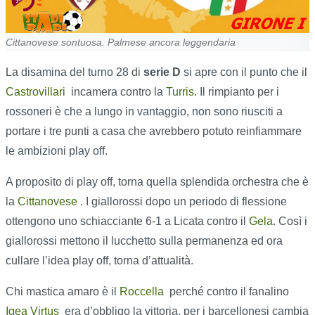
Cittanovese sontuosa. Palmese ancora leggendaria
La disamina del turno 28 di
serie D
si apre con il punto che il
Castrovillari
incamera contro la
Turris
. Il rimpianto per i
rossoneri è che a lungo in vantaggio, non sono riusciti a
portare i tre punti a casa che avrebbero potuto reinfiammare
le ambizioni play off.
A proposito di play off, torna quella splendida orchestra che è
la
Cittanovese
. I giallorossi dopo un periodo di flessione
ottengono uno schiacciante 6-1 a Licata contro il
G
ela
. Così i
giallorossi mettono il lucchetto sulla permanenza ed ora
cullare l’idea play off, torna d’attualità.
Chi mastica amaro è il
Roccella
perché contro il fanalino
Igea Virtus
era d’obbligo la vittoria, per i barcellonesi cambia