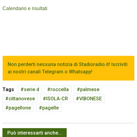
Calendario e risultati
Non perderti nessuna notizia di Stadioradio.it! Iscriviti
ai nostri canali Telegram o Whatsapp!
Tags
serie d
roccella
palmese
cittanovese
ISOLA-CR
VIBONESE
pagellone
pagelle
Può interessarti anche...