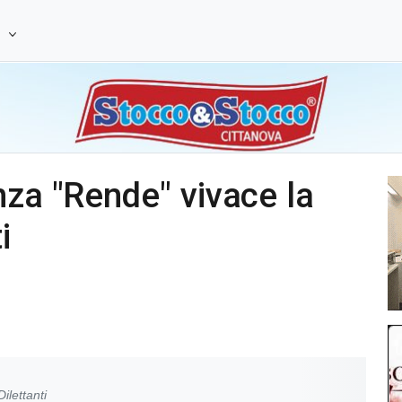
e
nza "Rende" vivace la
i
ilettanti