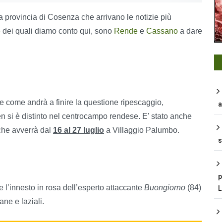
lla provincia di Cosenza che arrivano le notizie più
e
dei quali diamo conto qui, sono
Rende
e
Cassano
a dare
re come andrà a finire la questione ripescaggio,
a
 si è distinto nel centrocampo rendese. E' stato anche
he avverrà dal
16 al 27 luglio
a Villaggio Palumbo.
s
p
e l’innesto in rosa dell’esperto attaccante
Buongiorno
(84)
ane e laziali.