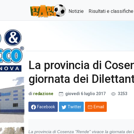
Notizie
Risultati e classifich
La provincia di Cose
giornata dei Dilettant
di
redazione
giovedì 6 luglio 2017
3253
Facebook
Twitter
Email
La provincia di Cosenza "Rende" vivace la giornata dei D