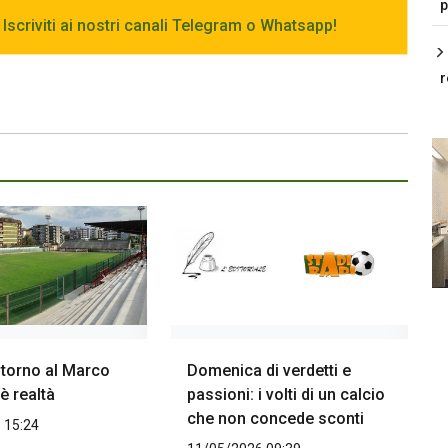
p
 Iscriviti ai nostri canali Telegram o Whatsapp!
r
ritorno al Marco
Domenica di verdetti e
è realtà
passioni: i volti di un calcio
che non concede sconti
 15:24