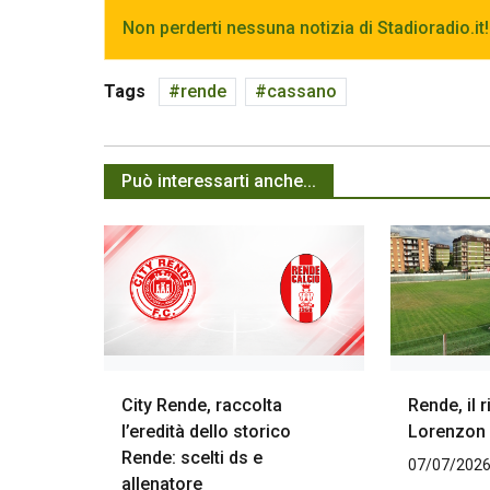
Non perderti nessuna notizia di Stadioradio.it!
Tags
rende
cassano
Può interessarti anche...
City Rende, raccolta
Rende, il 
l’eredità dello storico
Lorenzon 
Rende: scelti ds e
07/07/2026
allenatore