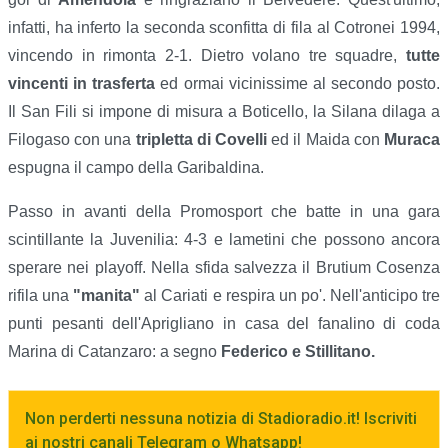
infatti, ha inferto la seconda sconfitta di fila al Cotronei 1994,
vincendo in rimonta 2-1. Dietro volano tre squadre,
tutte
vincenti in trasferta
ed ormai vicinissime al secondo posto.
Il San Fili si impone di misura a Boticello, la Silana dilaga a
Filogaso con una
tripletta di Covelli
ed il Maida con
Muraca
espugna il campo della Garibaldina.
Passo in avanti della Promosport che batte in una gara
scintillante la Juvenilia: 4-3 e lametini che possono ancora
sperare nei playoff. Nella sfida salvezza il Brutium Cosenza
rifila una
"manita"
al Cariati e respira un po'. Nell'anticipo tre
punti pesanti dell'Aprigliano in casa del fanalino di coda
Marina di Catanzaro: a segno
Federico e Stillitano.
Non perderti nessuna notizia di Stadioradio.it! Iscriviti
ai nostri canali Telegram o Whatsapp!