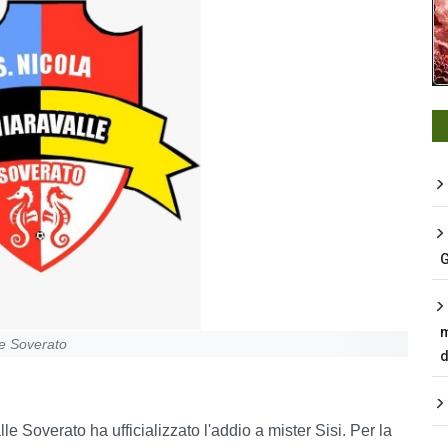
G
m
lle Soverato
d
le Soverato ha ufficializzato l'addio a mister Sisi. Per la