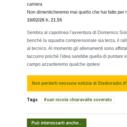
carriera
Non dimenticheremo mai quello che hai fatto per n
16/02/26 h. 21.55
Sembra al capolinea l'avventura di Domenico Sisi
benché la squadra comprensoriale sia terza, il ral
al tecnico. Al momento gli allenamenti sono affidati
taccuino poiché l'idea sarebbe quella di puntare su
campo azzarderemo qualche ipotesi
Non perderti nessuna notizia di Stadioradio.it!
Tags
san nicola chiaravalle soverato
Può interessarti anche...