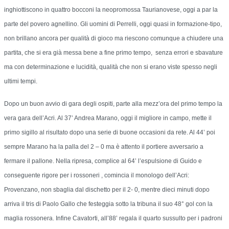
inghiottiscono in quattro bocconi la neopromossa Taurianovese, oggi a par la
parte del povero agnellino. Gli uomini di Perrelli, oggi quasi in formazione-tipo,
non brillano ancora per qualità di gioco ma riescono comunque a chiudere una
partita, che si era già messa bene a fine primo tempo, senza errori e sbavature
ma con determinazione e lucidità, qualità che non si erano viste spesso negli
ultimi tempi.
Dopo un buon avvio di gara degli ospiti, parte alla mezz’ora del primo tempo la
vera gara dell’Acri. Al 37’ Andrea Marano, oggi il migliore in campo, mette il
primo sigillo al risultato dopo una serie di buone occasioni da rete. Al 44’ poi
sempre Marano ha la palla del 2 – 0 ma è attento il portiere avversario a
fermare il pallone. Nella ripresa, complice al 64’ l’espulsione di Guido e
conseguente rigore per i rossoneri , comincia il monologo dell’Acri:
Provenzano, non sbaglia dal dischetto per il 2- 0, mentre dieci minuti dopo
arriva il tris di Paolo Gallo che festeggia sotto la tribuna il suo 48° gol con la
maglia rossonera. Infine Cavatorti, all’88’ regala il quarto sussulto per i padroni