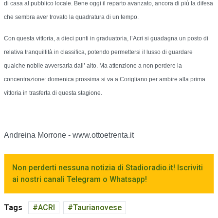
di casa al pubblico locale. Bene oggi il reparto avanzato, ancora di più la difesa
che sembra aver trovato la quadratura di un tempo.
Con questa vittoria, a dieci punti in graduatoria, l’Acri si guadagna un posto di
relativa tranquillità in classifica, potendo permettersi il lusso di guardare
qualche nobile avversaria dall’ alto. Ma attenzione a non perdere la
concentrazione: domenica prossima si va a Corigliano per ambire alla prima
vittoria in trasferta di questa stagione.
Andreina Morrone - www.ottoetrenta.it
Non perderti nessuna notizia di Stadioradio.it! Iscriviti
ai nostri canali Telegram o Whatsapp!
Tags
ACRI
Taurianovese