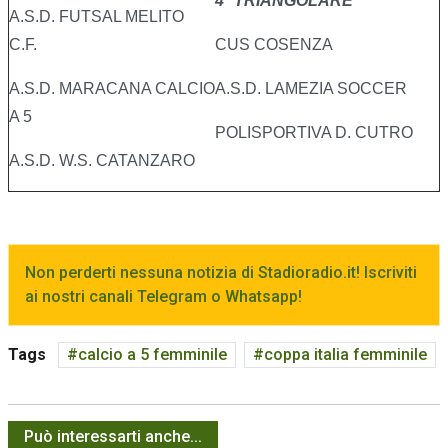
4° TRIANGOLARE
A.S.D. FUTSAL MELITO
C.F.
CUS COSENZA
A.S.D. MARACANA CALCIO
A.S.D. LAMEZIA SOCCER
A 5
POLISPORTIVA D. CUTRO
A.S.D. W.S. CATANZARO
Non perderti nessuna notizia di Stadioradio.it! Iscriviti
ai nostri canali Telegram o Whatsapp!
Tags
calcio a 5 femminile
coppa italia femminile
Può interessarti anche...