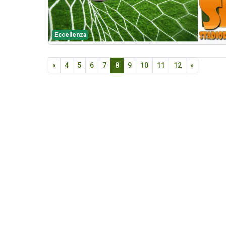
Eccellenza
«
4
5
6
7
8
9
10
11
12
»