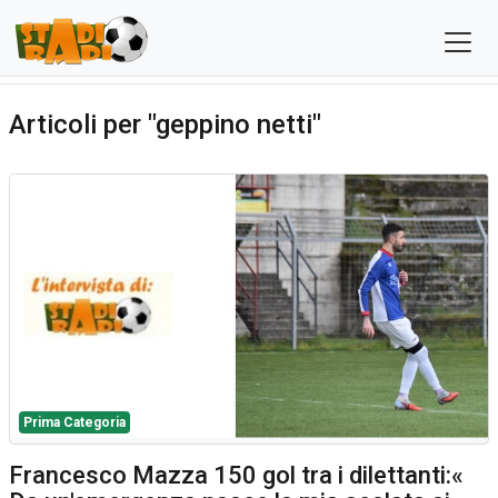
Articoli per "geppino netti"
Prima Categoria
Francesco Mazza 150 gol tra i dilettanti:«