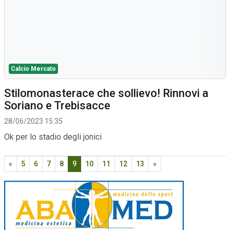
Calcio Mercato
Stilomonasterace che sollievo! Rinnovi a
Soriano e Trebisacce
28/06/2023 15:35
Ok per lo stadio degli jonici
«
5
6
7
8
9
10
11
12
13
»