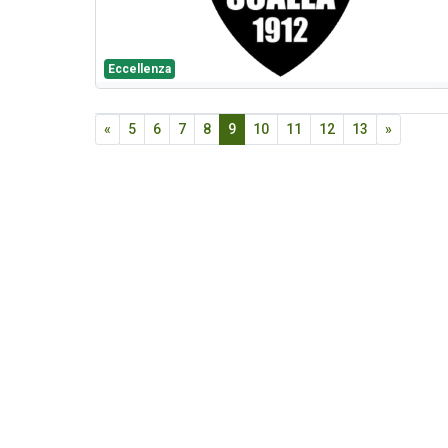
Eccellenza
«
5
6
7
8
9
10
11
12
13
»