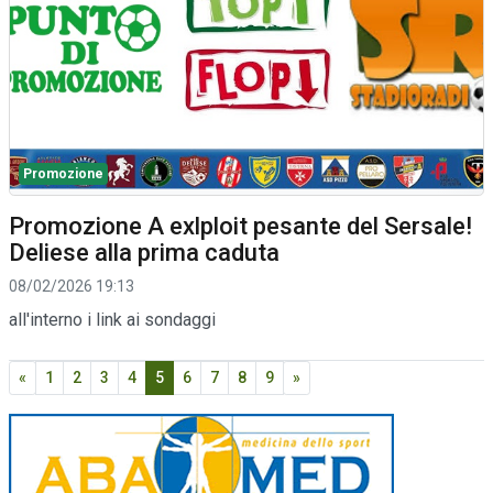
Promozione
Promozione A exlploit pesante del Sersale!
Deliese alla prima caduta
08/02/2026 19:13
all'interno i link ai sondaggi
«
1
2
3
4
5
6
7
8
9
»