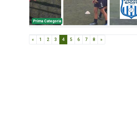
Prima Categoria
«
1
2
3
4
5
6
7
8
»