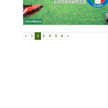
Eccellenza
«
1
2
3
4
5
6
»