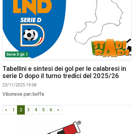
Serie D gir. I
Tabellini e sintesi dei gol per le calabresi in
serie D dopo il turno tredici del 2025/26
23/11/2025 19:08
Vibonese pari beffa
«
1
2
3
4
5
6
»