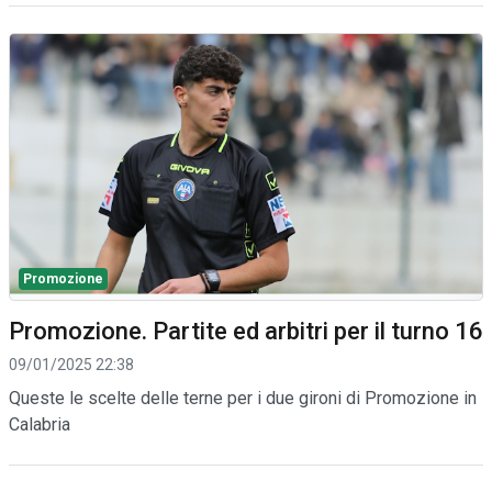
Promozione
Promozione. Partite ed arbitri per il turno 16
09/01/2025 22:38
Queste le scelte delle terne per i due gironi di Promozione in
Calabria