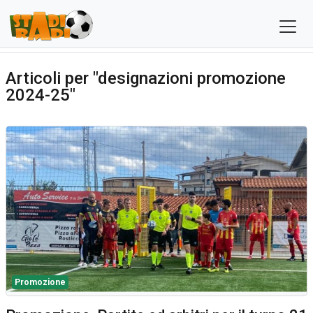
Articoli per "designazioni promozione
2024-25"
Promozione