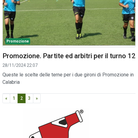
Promozione
Promozione. Partite ed arbitri per il turno 12
28/11/2024 22:07
Queste le scelte delle terne per i due gironi di Promozione in
Calabria
«
1
2
3
»