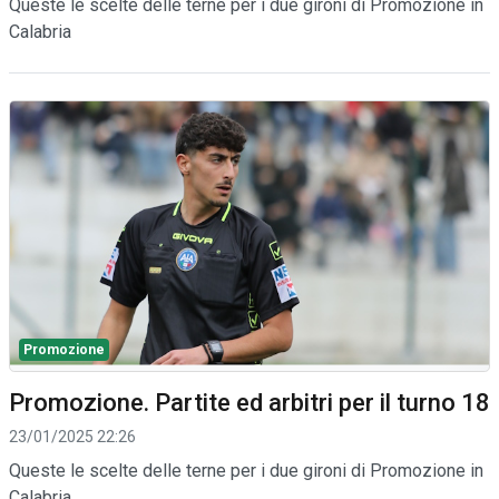
Queste le scelte delle terne per i due gironi di Promozione in
Calabria
Promozione
Promozione. Partite ed arbitri per il turno 18
23/01/2025 22:26
Queste le scelte delle terne per i due gironi di Promozione in
Calabria