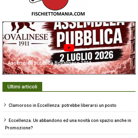
Assemblea pubblica Bovalinese 1911
Ultimi articoli
Clamoroso in Eccellenza: potrebbe liberarsi un posto
Eccellenza. Un abbandono ed una novità con spazio anche in
Promozione?