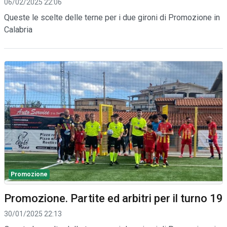
06/02/2025 22:06
Queste le scelte delle terne per i due gironi di Promozione in
Calabria
Promozione
Promozione. Partite ed arbitri per il turno 19
30/01/2025 22:13