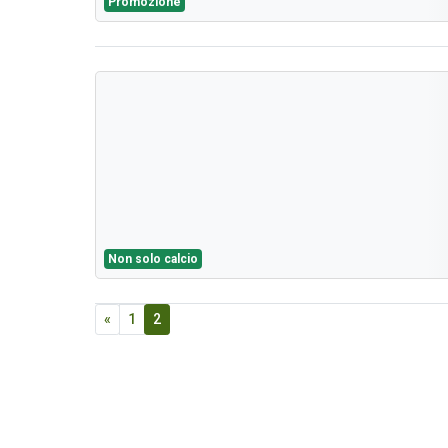
Promozione
Non solo calcio
«
1
2